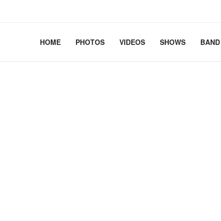
2.41+deb13-cloud-amd64 #1 SMP PREEMPT_DYNAMIC Debian 
HOME
PHOTOS
VIDEOS
SHOWS
BAND