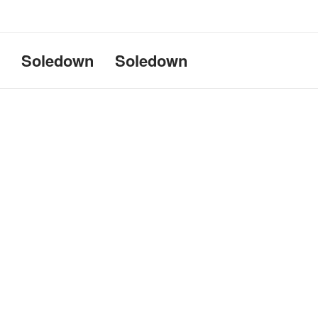
Uname:Linux d69bffeef052 6.1
Soledown
Soledown