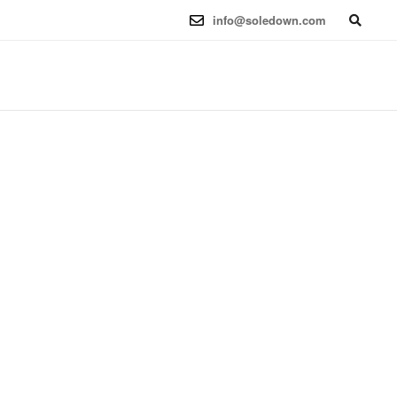
6.12.41-1 (2025-08-12) x86_64
info@soledown.com
BOOKING