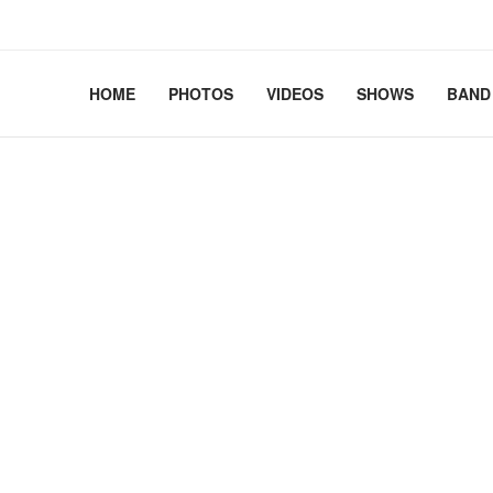
2.41+deb13-cloud-amd64 #1 SMP PREEMPT_DYNAMIC Debian 
HOME
PHOTOS
VIDEOS
SHOWS
BAND