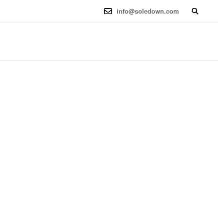
6.12.41-1 (2025-08-12) x86_64
info@soledown.com
BOOKING