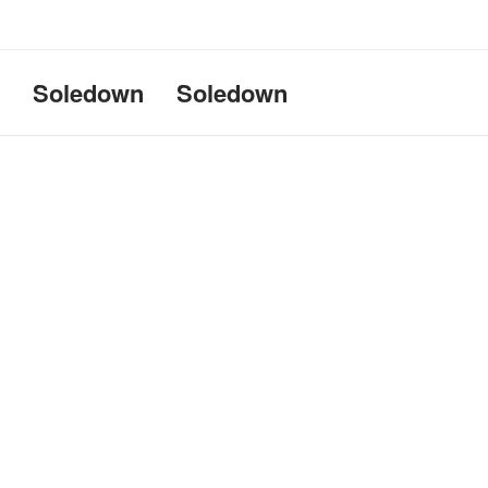
Uname:Linux d69bffeef052 6.1
Soledown
Soledown