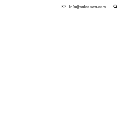
6.12.41-1 (2025-08-12) x86_64
info@soledown.com
BOOKING