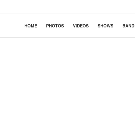
2.41+deb13-cloud-amd64 #1 SMP PREEMPT_DYNAMIC Debian 
HOME
PHOTOS
VIDEOS
SHOWS
BAND