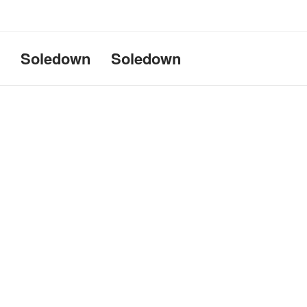
Uname:Linux d69bffeef052 6.1
Soledown
Soledown