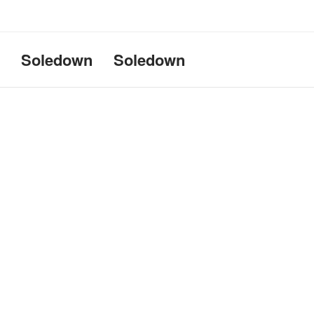
Uname:Linux d69bffeef052 6.1
Soledown
Soledown