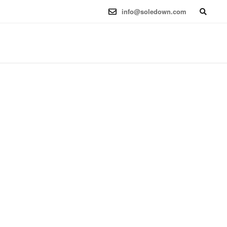
6.12.41-1 (2025-08-12) x86_64
info@soledown.com
BOOKING