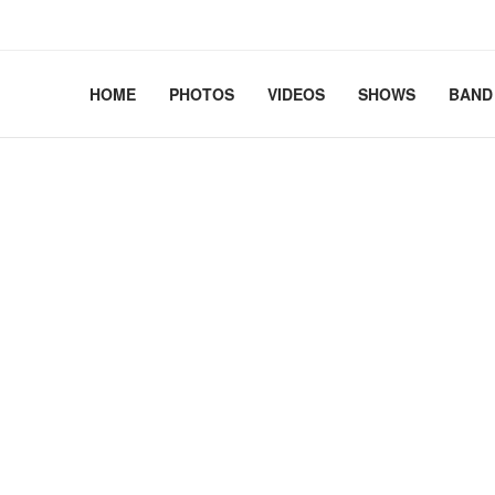
2.41+deb13-cloud-amd64 #1 SMP PREEMPT_DYNAMIC Debian 
HOME
PHOTOS
VIDEOS
SHOWS
BAND