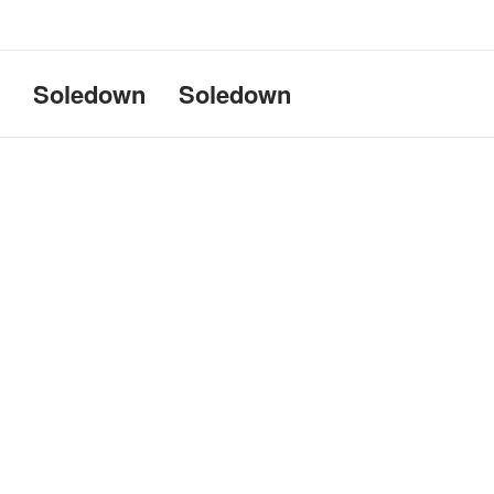
Uname:Linux d69bffeef052 6.1
Soledown
Soledown