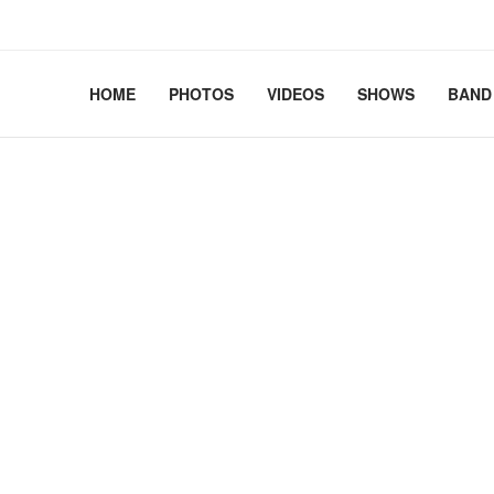
2.41+deb13-cloud-amd64 #1 SMP PREEMPT_DYNAMIC Debian 
HOME
PHOTOS
VIDEOS
SHOWS
BAND