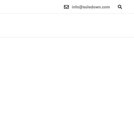
6.12.41-1 (2025-08-12) x86_64
info@soledown.com
BOOKING