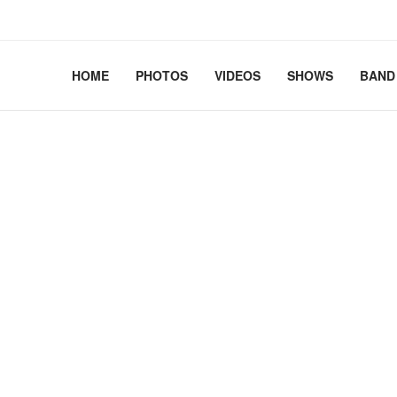
2.41+deb13-cloud-amd64 #1 SMP PREEMPT_DYNAMIC Debian 
HOME
PHOTOS
VIDEOS
SHOWS
BAND