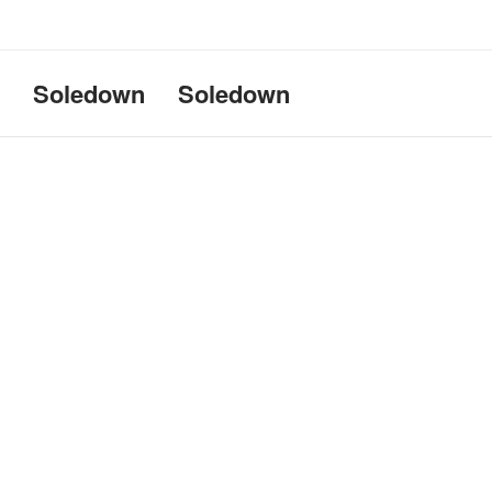
Uname:Linux d69bffeef052 6.1
Soledown
Soledown