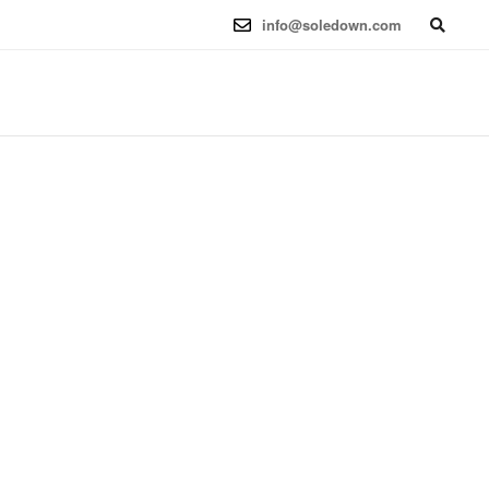
6.12.41-1 (2025-08-12) x86_64
info@soledown.com
BOOKING