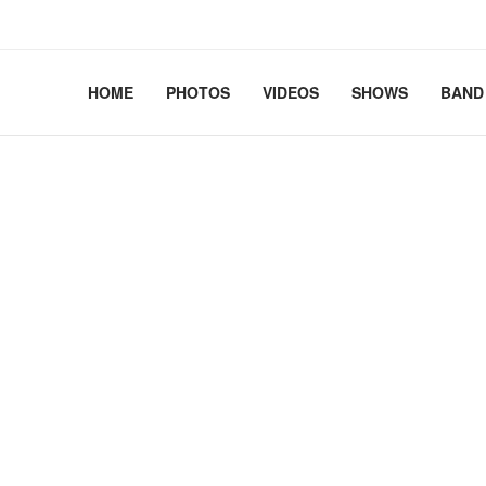
2.41+deb13-cloud-amd64 #1 SMP PREEMPT_DYNAMIC Debian 
HOME
PHOTOS
VIDEOS
SHOWS
BAND