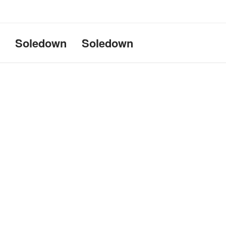
Uname:Linux d69bffeef052 6.1
Soledown
Soledown