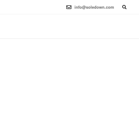
6.12.41-1 (2025-08-12) x86_64
info@soledown.com
BOOKING