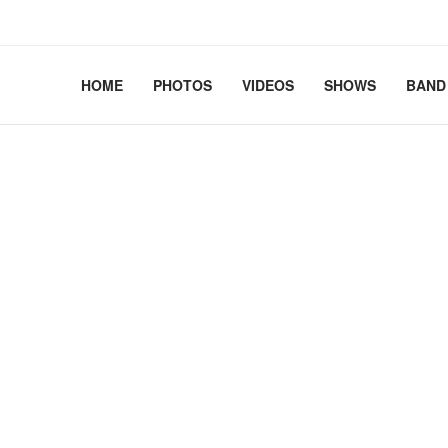
2.41+deb13-cloud-amd64 #1 SMP PREEMPT_DYNAMIC Debian 
HOME
PHOTOS
VIDEOS
SHOWS
BAND