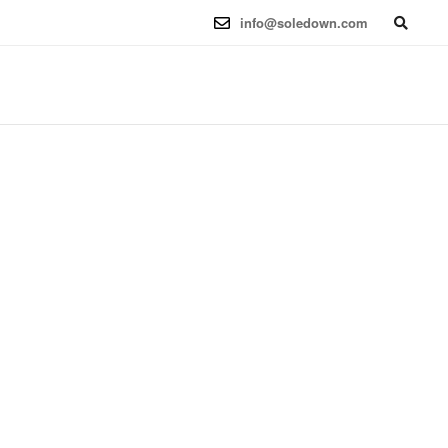
6.12.41-1 (2025-08-12) x86_64
info@soledown.com
BOOKING