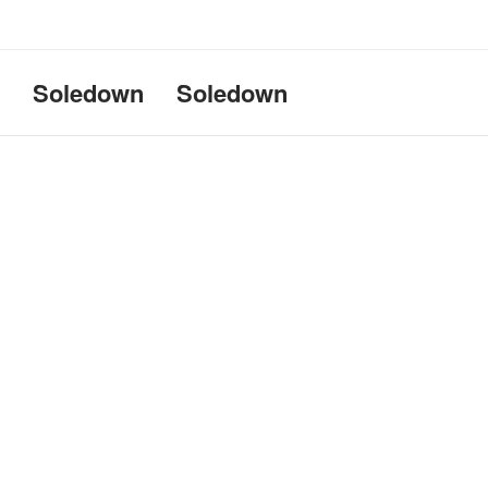
Uname:Linux d69bffeef052 6.1
Soledown
Soledown