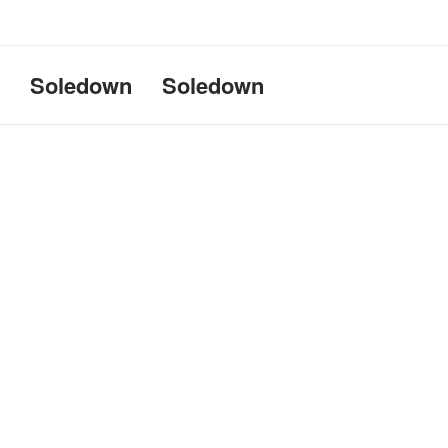
Uname:Linux d69bffeef052 6.1
Soledown
Soledown