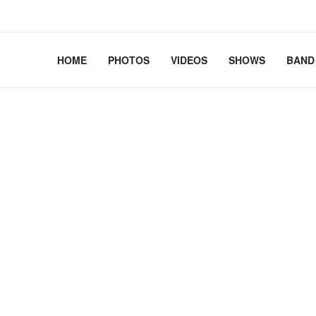
2.41+deb13-cloud-amd64 #1 SMP PREEMPT_DYNAMIC Debian 
HOME
PHOTOS
VIDEOS
SHOWS
BAND