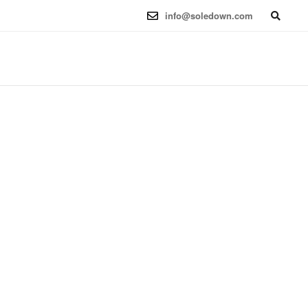
6.12.41-1 (2025-08-12) x86_64
info@soledown.com
BOOKING