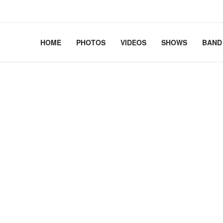
2.41+deb13-cloud-amd64 #1 SMP PREEMPT_DYNAMIC Debian 
HOME
PHOTOS
VIDEOS
SHOWS
BAND