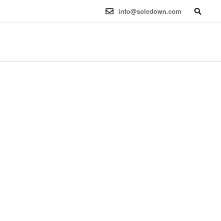
6.12.41-1 (2025-08-12) x86_64
info@soledown.com
BOOKING