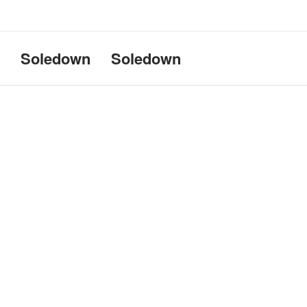
Uname:Linux d69bffeef052 6.1
Soledown
Soledown