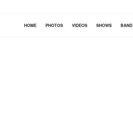
2.41+deb13-cloud-amd64 #1 SMP PREEMPT_DYNAMIC Debian 
HOME
PHOTOS
VIDEOS
SHOWS
BAND