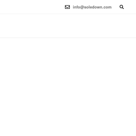
6.12.41-1 (2025-08-12) x86_64
info@soledown.com
BOOKING