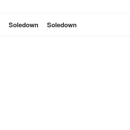
Uname:Linux d69bffeef052 6.1
Soledown
Soledown