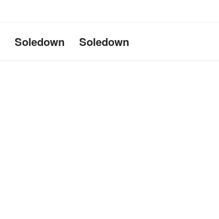
Uname:Linux d69bffeef052 6.1
Soledown
Soledown