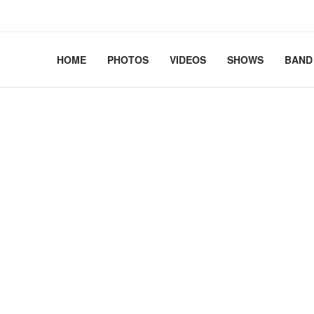
2.41+deb13-cloud-amd64 #1 SMP PREEMPT_DYNAMIC Debian 
HOME
PHOTOS
VIDEOS
SHOWS
BAND