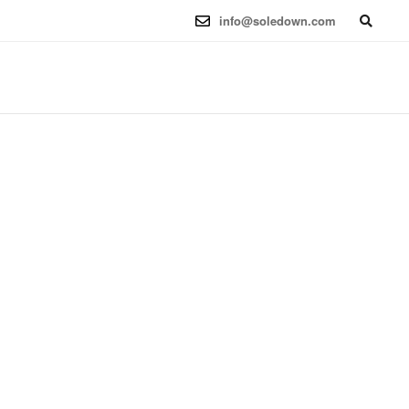
6.12.41-1 (2025-08-12) x86_64
info@soledown.com
BOOKING