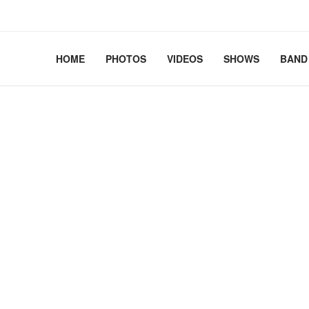
2.41+deb13-cloud-amd64 #1 SMP PREEMPT_DYNAMIC Debian 
HOME
PHOTOS
VIDEOS
SHOWS
BAND