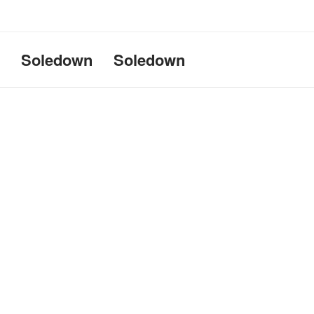
Uname:Linux d69bffeef052 6.1
Soledown
Soledown