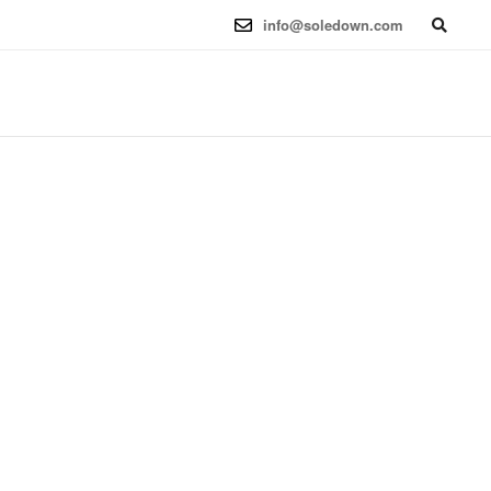
6.12.41-1 (2025-08-12) x86_64
info@soledown.com
BOOKING