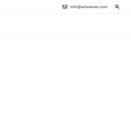
6.12.41-1 (2025-08-12) x86_64
info@soledown.com
BOOKING