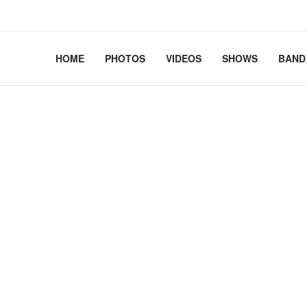
2.41+deb13-cloud-amd64 #1 SMP PREEMPT_DYNAMIC Debian 
HOME
PHOTOS
VIDEOS
SHOWS
BAND