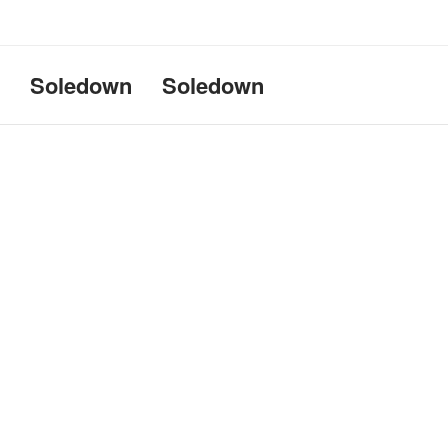
Uname:Linux d69bffeef052 6.1
Soledown
Soledown