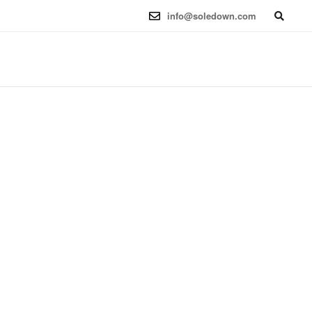
6.12.41-1 (2025-08-12) x86_64
info@soledown.com
BOOKING