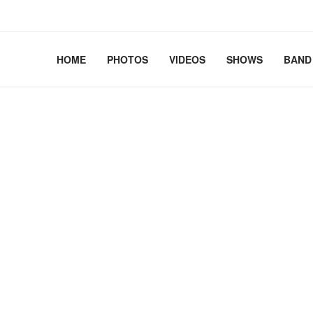
2.41+deb13-cloud-amd64 #1 SMP PREEMPT_DYNAMIC Debian 
HOME
PHOTOS
VIDEOS
SHOWS
BAND