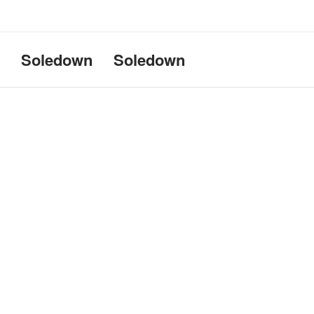
Uname:Linux d69bffeef052 6.1
Soledown
Soledown