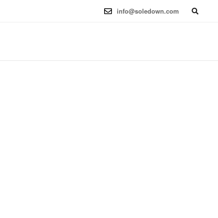
6.12.41-1 (2025-08-12) x86_64
info@soledown.com
BOOKING