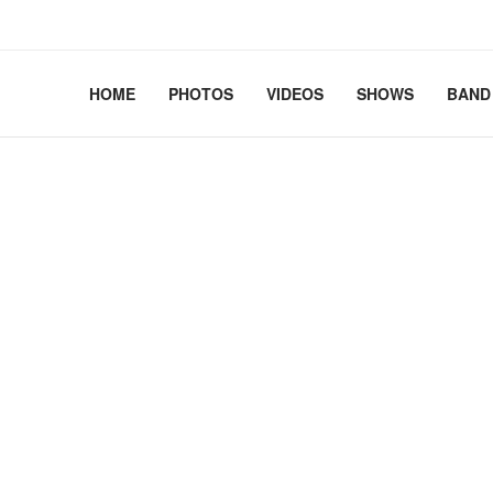
2.41+deb13-cloud-amd64 #1 SMP PREEMPT_DYNAMIC Debian 
HOME
PHOTOS
VIDEOS
SHOWS
BAND