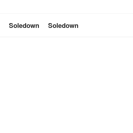
Uname:Linux d69bffeef052 6.1
Soledown
Soledown