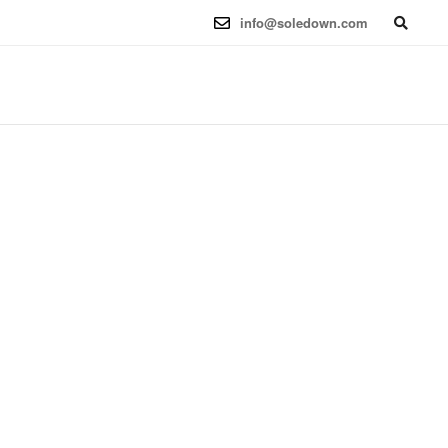
6.12.41-1 (2025-08-12) x86_64
info@soledown.com
BOOKING