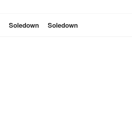
Uname:Linux d69bffeef052 6.1
Soledown
Soledown