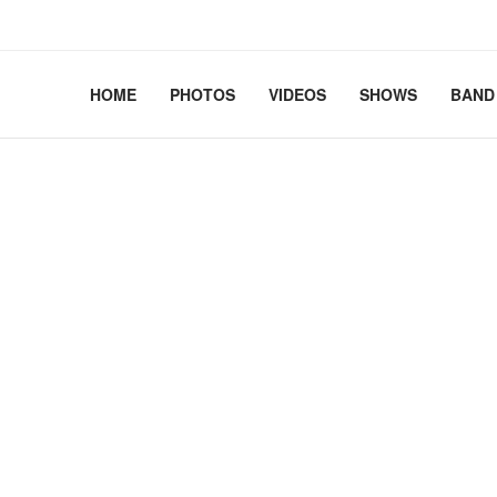
2.41+deb13-cloud-amd64 #1 SMP PREEMPT_DYNAMIC Debian 
HOME
PHOTOS
VIDEOS
SHOWS
BAND